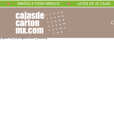
•
•
ENVÍOS A TODO MÉXICO
LOTES DE 25 CAJAS
Saltar
Comparison Table
al
C
contenido
[sparks_comparison_table]