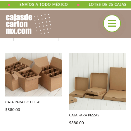
•
•
ENVÍOS A TODO MÉXICO
LOTES DE 25 CAJAS
Inicio
\
Alimentos y Bebidas
Saltar
al
contenido
CAJA PARA BOTELLAS
$
580.00
CAJA PARA PIZZAS
$
380.00